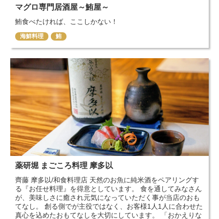
マグロ専門居酒屋～鮪屋～
鮪食べたければ、ここしかない！
海鮮料理
鮪
薬研堀 まごころ料理 摩多以
齊藤 摩多以/和食料理店 天然のお魚に純米酒をペアリングす
る『お任せ料理』を得意としています。 食を通してみなさん
が、美味しさに癒され元気になっていただく事が当店のおも
てなし。 創る側でが主役ではなく、お客様1人1人に合わせた
真心を込めたおもてなしを大切にしています。 「おかえりな