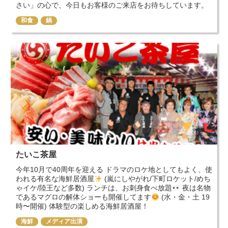
さい」の心で、今日もお客様のご来店をお待ちしています。
和食
鍋
たいこ茶屋
今年10月で40周年を迎える ドラマのロケ地としてもよく、使
われる有名な海鮮居酒屋
(嵐にしやがれ/下町ロケット/めち
ゃイケ/陸王など多数) ランチは、お刺身食べ放題
夜は名物
であるマグロの解体ショーも開催してます
(水・金・土 19
時〜開催) 体験型の楽しめる海鮮居酒屋！
海鮮
メディア出演