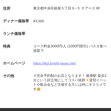
住所
東京都中央区銀座５丁目９−５ チアーズ 8F
ディナー価格帯
¥3,000
ランチ価格帯
特典
コース料金3000円/人 (1000円割引) パスタ食べ
放題
ホームページ
https://ikoi.bright-japan.net/
その他
※完全予約制のお店となります！ 銀座駅 徒歩2
分という好立地にしてコスパ抜群
貸切イベン
トや飲み会など主催する方には特にオススメで
す