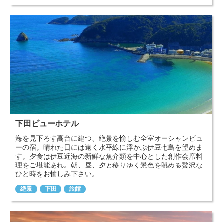
下田ビューホテル
海を見下ろす高台に建つ、絶景を愉しむ全室オーシャンビュ
ーの宿。晴れた日には遠く水平線に浮かぶ伊豆七島を望めま
す。夕食は伊豆近海の新鮮な魚介類を中心とした創作会席料
理をご堪能あれ。朝、昼、夕と移りゆく景色を眺める贅沢な
ひと時をお愉しみ下さい。
絶景
下田
旅館