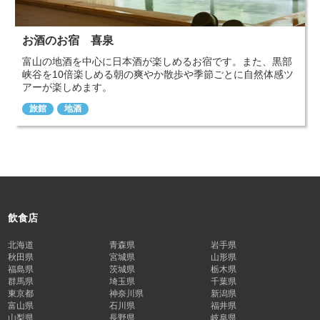
お酒のお宿 喜泉
富山の地酒を中心に日本酒が楽しめるお宿です。また、黒部
峡谷を10倍楽しめる朝の爽やか散歩や季節ごとに自然体感ツ
アーが楽しめます。
旅館
地酒
飲食店
北海道
青森県
岩手県
秋田県
宮城県
山形県
福島県
茨城県
栃木県
群馬県
埼玉県
千葉県
東京都
神奈川県
新潟県
富山県
石川県
福井県
山梨県
長野県
岐阜県