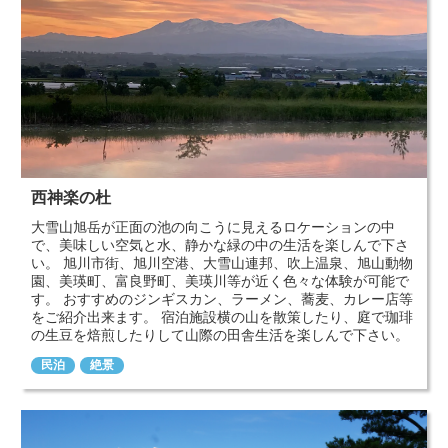
西神楽の杜
大雪山旭岳が正面の池の向こうに見えるロケーションの中
で、美味しい空気と水、静かな緑の中の生活を楽しんで下さ
い。 旭川市街、旭川空港、大雪山連邦、吹上温泉、旭山動物
園、美瑛町、富良野町、美瑛川等が近く色々な体験が可能で
す。 おすすめのジンギスカン、ラーメン、蕎麦、カレー店等
をご紹介出来ます。 宿泊施設横の山を散策したり、庭で珈琲
の生豆を焙煎したりして山際の田舎生活を楽しんで下さい。
民泊
絶景