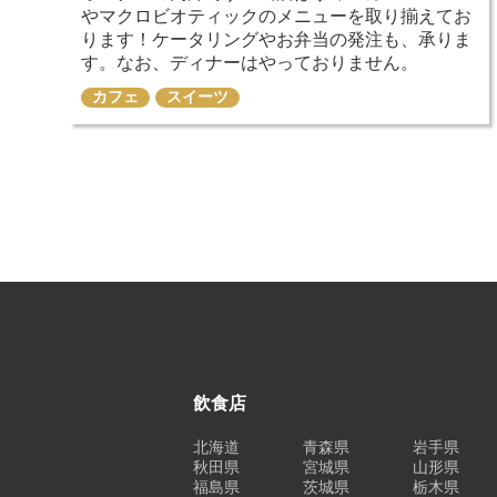
やマクロビオティックのメニューを取り揃えてお
ります！ケータリングやお弁当の発注も、承りま
す。なお、ディナーはやっておりません。
カフェ
スイーツ
飲食店
北海道
青森県
岩手県
秋田県
宮城県
山形県
福島県
茨城県
栃木県