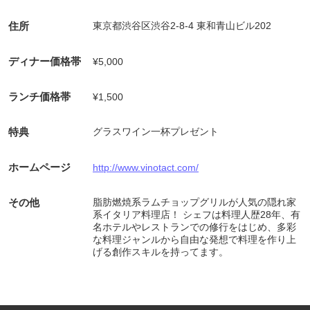
住所
東京都渋谷区渋谷2-8-4 東和青山ビル202
ディナー価格帯
¥5,000
ランチ価格帯
¥1,500
特典
グラスワイン一杯プレゼント
ホームページ
http://www.vinotact.com/
その他
脂肪燃焼系ラムチョップグリルが人気の隠れ家
系イタリア料理店！ シェフは料理人歴28年、有
名ホテルやレストランでの修行をはじめ、多彩
な料理ジャンルから自由な発想で料理を作り上
げる創作スキルを持ってます。