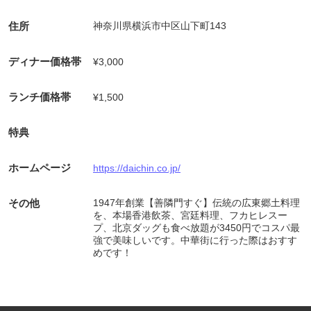
住所
神奈川県横浜市中区山下町143
ディナー価格帯
¥3,000
ランチ価格帯
¥1,500
特典
ホームページ
https://daichin.co.jp/
その他
1947年創業【善隣門すぐ】伝統の広東郷土料理
を、本場香港飲茶、宮廷料理、フカヒレスー
プ、北京ダッグも食べ放題が3450円でコスパ最
強で美味しいです。中華街に行った際はおすす
めです！