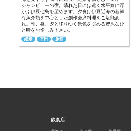
シャンビューの宿。晴れた日には遠く水平線に浮
かぶ伊豆七島を望めます。夕食は伊豆近海の新鮮
な魚介類を中心とした創作会席料理をご堪能あ
れ。朝、昼、夕と移りゆく景色を眺める贅沢なひ
と時をお愉しみ下さい。
絶景
下田
旅館
飲食店