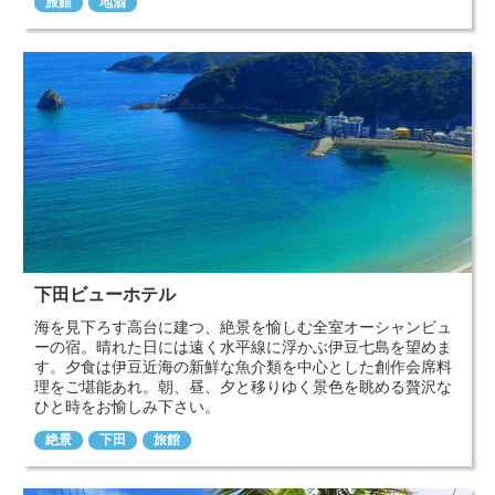
旅館
地酒
下田ビューホテル
海を見下ろす高台に建つ、絶景を愉しむ全室オーシャンビュ
ーの宿。晴れた日には遠く水平線に浮かぶ伊豆七島を望めま
す。夕食は伊豆近海の新鮮な魚介類を中心とした創作会席料
理をご堪能あれ。朝、昼、夕と移りゆく景色を眺める贅沢な
ひと時をお愉しみ下さい。
絶景
下田
旅館