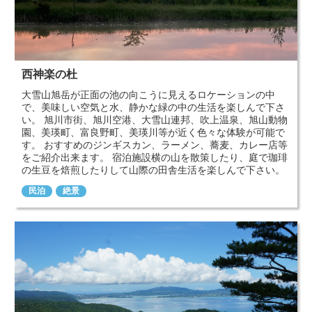
西神楽の杜
大雪山旭岳が正面の池の向こうに見えるロケーションの中
で、美味しい空気と水、静かな緑の中の生活を楽しんで下さ
い。 旭川市街、旭川空港、大雪山連邦、吹上温泉、旭山動物
園、美瑛町、富良野町、美瑛川等が近く色々な体験が可能で
す。 おすすめのジンギスカン、ラーメン、蕎麦、カレー店等
をご紹介出来ます。 宿泊施設横の山を散策したり、庭で珈琲
の生豆を焙煎したりして山際の田舎生活を楽しんで下さい。
民泊
絶景