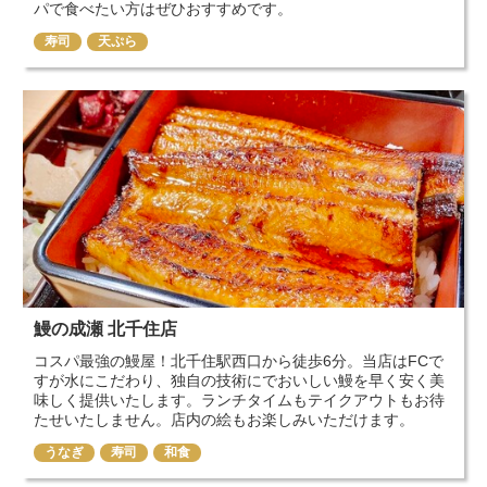
パで食べたい方はぜひおすすめです。
寿司
天ぷら
鰻の成瀬 北千住店
コスパ最強の鰻屋！北千住駅西口から徒歩6分。当店はFCで
すが水にこだわり、独自の技術にでおいしい鰻を早く安く美
味しく提供いたします。ランチタイムもテイクアウトもお待
たせいたしません。店内の絵もお楽しみいただけます。
うなぎ
寿司
和食